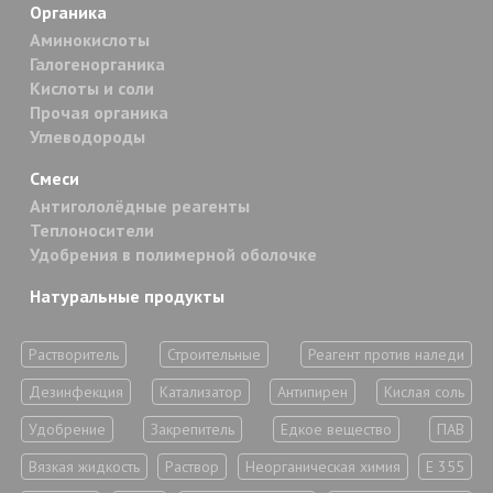
Органика
Аминокислоты
Галогенорганика
Кислоты и соли
Прочая органика
Углеводороды
Смеси
Антигололёдные реагенты
Теплоносители
Удобрения в полимерной оболочке
Натуральные продукты
Растворитель
Строительные
Реагент против наледи
Дезинфекция
Катализатор
Антипирен
Кислая соль
Удобрение
Закрепитель
Едкое вещество
ПАВ
Вязкая жидкость
Раствор
Неорганическая химия
Е 355