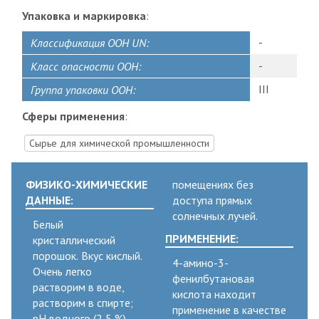
Упаковка и маркировка
:
-
Классификация ООН UN:
-
Класс опасности ООН:
III
Группа упаковки ООН:
Сферы применения
:
Сырье для химической промышленности
ФИЗИКО-ХИМИЧЕСКИЕ
помещениях без
ДАННЫЕ:
доступа прямых
солнечных лучей.
Белый
ПРИМЕНЕНИЕ:
кристаллический
порошок. Вкус кислый.
4-амино-3-
Очень легко
фенилбутановая
растворим в воде,
кислота находит
растворим в спирте;
применение в качестве
рН водного (2,5 %)