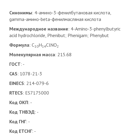
Синонимы
: 4-амино-3-фенилбутановая кислота,
gamma-амино-beta-фенилмасляная кислота
Международное название
: 4-Amino-3-phenylbutyric
acid hydrochloride, Phenibut; Phenigam; Phenybut
Формула
: C
H
ClNO
10
14
2
Молекулярная масса
: 215.68
ГОСТ
: -
CAS
: 1078-21-3
EINECS
: 214-079-6
RTECS
: ES7175000
Код ОКП
: -
Код ТНВЭД
: -
Код ГНГ
: -
Код ЕТСНГ
: -