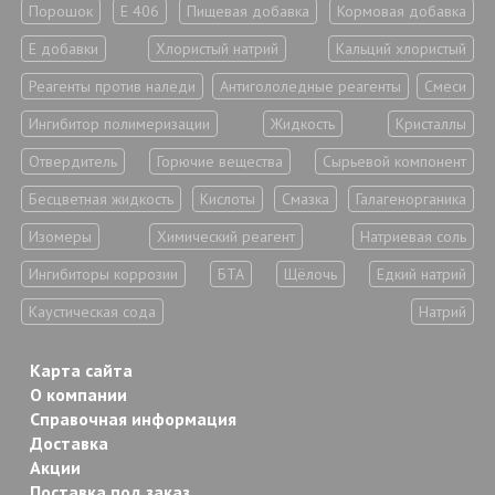
Порошок
Е 406
Пищевая добавка
Кормовая добавка
Е добавки
Хлористый натрий
Кальций хлористый
Реагенты против наледи
Антигололедные реагенты
Смеси
Ингибитор полимеризации
Жидкость
Кристаллы
Отвердитель
Горючие вещества
Сырьевой компонент
Бесцветная жидкость
Кислоты
Смазка
Галагенорганика
Изомеры
Химический реагент
Натриевая соль
Ингибиторы коррозии
БТА
Щёлочь
Едкий натрий
Каустическая сода
Натрий
Карта сайта
О компании
Справочная информация
Доставка
Акции
Поставка под заказ