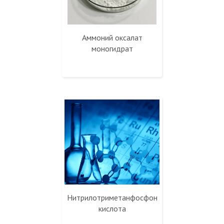
Аммоний оксалат
моногидрат
Нитрилотриметанфосфоновая
кислота