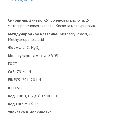
Синонимы
: 2-метил-2-пропеновая кислота, 2-
метилпропеновая кислота, Кислота метакриловая
Международное название
: Methacrylic acid, 2-
Methylpropenoic acid
Формула
: C
H
O
4
6
2
Молекулярная масса
: 86.09
ГОСТ
: -
CAS
: 79-41-4
EINECS
: 201-204-4
RTECS
: -
Код ТНВЭД
: 2916 13 000 0
Код ГНГ
: 2916 13
Упаковка и маркировка
: