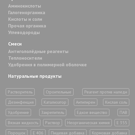
Аминокислоты
Галогенорганика
Кислоты и соли
Прочая органика
Углеводороды
Смеси
Антигололёдные реагенты
Теплоносители
Удобрения в полимерной оболочке
Натуральные продукты
Растворитель
Строительные
Реагент против наледи
Дезинфекция
Катализатор
Антипирен
Кислая соль
Удобрение
Закрепитель
Едкое вещество
ПАВ
Вязкая жидкость
Раствор
Неорганическая химия
Е 355
Порошок
Е 406
Пищевая добавка
Кормовая добавка