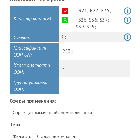
R21;
R22;
R35;
Классификация ЕС:
S26;
S36;
S37;
S39;
S45;
C;
Символ:
Классификация
2531
ООН UN:
Класс опасности
-
ООН:
Группа упаковки
-
ООН:
Сферы применения
:
Сырье для химической промышленности
Теги:
Жидкость
Сырьевой компонент