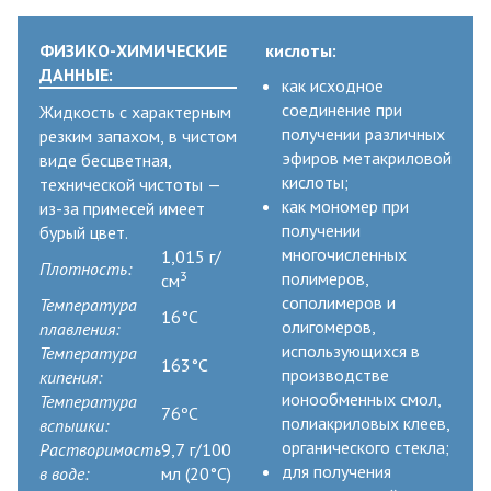
ФИЗИКО-ХИМИЧЕСКИЕ
кислоты:
ДАННЫЕ:
как исходное
соединение при
Жидкость с характерным
получении различных
резким запахом, в чистом
эфиров метакриловой
виде бесцветная,
кислоты;
технической чистоты —
как мономер при
из-за примесей имеет
получении
бурый цвет.
многочисленных
1,015 г/
Плотность:
3
полимеров,
см
сополимеров и
Температура
16°C
олигомеров,
плавления:
использующихся в
Температура
163°C
производстве
кипения:
ионообменных смол,
Температура
76ºC
полиакриловых клеев,
вспышки:
органического стекла;
Растворимость
9,7 г/100
для получения
в воде:
мл (20°C)