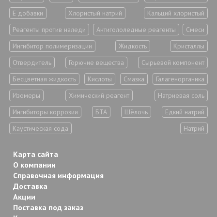
Е добавки
Хлористый натрий
Кальций хлористый
Реагенты против наледи
Антигололедные реагенты
Смеси
Ингибитор полимеризации
Жидкость
Кристаллы
Отвердитель
Горючие вещества
Сырьевой компонент
Бесцветная жидкость
Кислоты
Смазка
Галагенорганика
Изомеры
Химический реагент
Натриевая соль
Ингибиторы коррозии
БТА
Щёлочь
Едкий натрий
Каустическая сода
Натрий
Карта сайта
О компании
Справочная информация
Доставка
Акции
Поставка под заказ