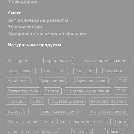
Углеводороды
Смеси
Антигололёдные реагенты
Теплоносители
Удобрения в полимерной оболочке
Натуральные продукты
Растворитель
Строительные
Реагент против наледи
Дезинфекция
Катализатор
Антипирен
Кислая соль
Удобрение
Закрепитель
Едкое вещество
ПАВ
Вязкая жидкость
Раствор
Неорганическая химия
Е 355
Порошок
Е 406
Пищевая добавка
Кормовая добавка
Е добавки
Хлористый натрий
Кальций хлористый
Реагенты против наледи
Антигололедные реагенты
Смеси
Ингибитор полимеризации
Жидкость
Кристаллы