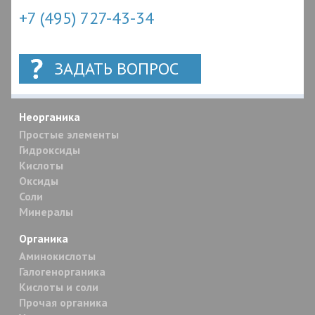
+7 (495) 727-43-34
ЗАДАТЬ ВОПРОС
Неорганика
Простые элементы
Гидроксиды
Кислоты
Оксиды
Соли
Минералы
Органика
Аминокислоты
Галогенорганика
Кислоты и соли
Прочая органика