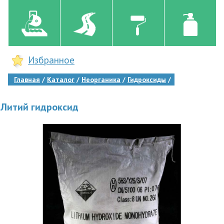
Избранное
Главная
Каталог
Неорганика
Гидроксиды
Литий гидроксид