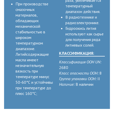
раза, увеличивается
При производстве
температурный
смазочных
диапазон действия.
материалов,
В радиотехнике и
обладающих
радиоэлектронике.
механической
Гидроокись лития
стабильностью в
используют как сырье
широком
для получения ряда
температурном
литиевых солей.
диапазоне.
КЛАССИФИКАЦИЯ:
Литийсодержащие
масла имеют
Классификация ООН UN:
незначительную
2680
вязкость при
Класс опасности ООН:
8
температуре минус
Группа упаковки ООН:
II
50-60°С и устойчивы
Наличие:
В наличии
при температуре до
плюс 160°С;