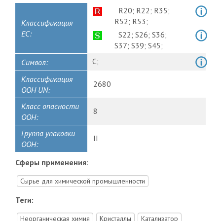
R20;
R22;
R35;
R52;
R53;
Классификация
ЕС:
S22;
S26;
S36;
S37;
S39;
S45;
C;
Символ:
Классификация
2680
ООН UN:
Класс опасности
8
ООН:
Группа упаковки
II
ООН:
Сферы применения
:
Сырье для химической промышленности
Теги:
Неорганическая химия
Кристаллы
Катализатор