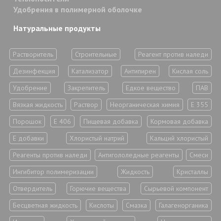
Удобрения в полимерной оболочке
Натуральные продукты
Растворитель
Строительные
Реагент против наледи
Дезинфекция
Катализатор
Антипирен
Кислая соль
Удобрение
Закрепитель
Едкое вещество
ПАВ
Вязкая жидкость
Раствор
Неорганическая химия
Е 355
Порошок
Е 406
Пищевая добавка
Кормовая добавка
Е добавки
Хлористый натрий
Кальций хлористый
Реагенты против наледи
Антигололедные реагенты
Смеси
Ингибитор полимеризации
Жидкость
Кристаллы
Отвердитель
Горючие вещества
Сырьевой компонент
Бесцветная жидкость
Кислоты
Смазка
Галагенорганика