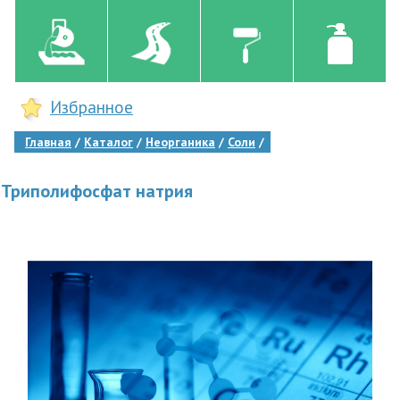
Избранное
Главная
Каталог
Неорганика
Соли
Триполифосфат натрия