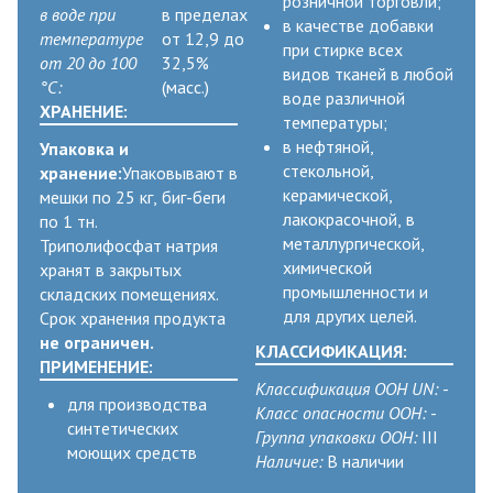
розничной торговли;
в воде при
в пределах
в качестве добавки
температуре
от 12,9 до
при стирке всех
от 20 до 100
32,5%
видов тканей в любой
°С:
(масс.)
воде различной
ХРАНЕНИЕ:
температуры;
в нефтяной,
Упаковка и
стекольной,
хранение:
Упаковывают в
керамической,
мешки по 25 кг, биг-беги
лакокрасочной, в
по 1 тн.
металлургической,
Триполифосфат натрия
химической
хранят в закрытых
промышленности и
складских помещениях.
для других целей.
Срок хранения продукта
не ограничен.
КЛАССИФИКАЦИЯ:
ПРИМЕНЕНИЕ:
Классификация ООН UN:
-
для производства
Класс опасности ООН:
-
синтетических
Группа упаковки ООН:
III
моющих средств
Наличие:
В наличии