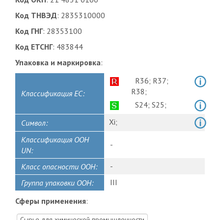
Код ТНВЭД
: 2835310000
Код ГНГ
: 28353100
Код ЕТСНГ
: 483844
Упаковка и маркировка
:
R36;
R37;
R38;
Классификация ЕС:
S24;
S25;
Xi;
Символ:
Классификация ООН
-
UN:
-
Класс опасности ООН:
III
Группа упаковки ООН:
Сферы применения
:
Сырье для химической промышленности