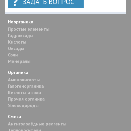
ЗАДАТЬ ВОПРОС
Неорганика
Простые элементы
Гидроксиды
Кислоты
Оксиды
Соли
Минералы
Органика
Аминокислоты
Галогенорганика
Кислоты и соли
Прочая органика
Углеводороды
Смеси
Антигололёдные реагенты
Теплоносители