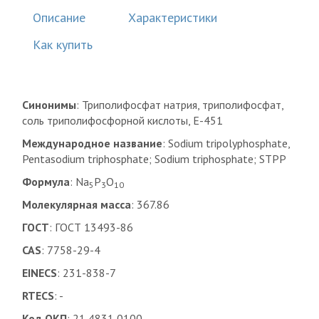
Описание
Характеристики
Как купить
Синонимы
: Триполифосфат натрия, триполифосфат,
соль триполифосфорной кислоты, Е-451
Международное название
: Sodium tripolyphosphate,
Pentasodium triphosphate; Sodium triphosphate; STPP
Формула
: Na
P
O
5
3
10
Молекулярная масса
: 367.86
ГОСТ
: ГОСТ 13493-86
CAS
: 7758-29-4
EINECS
: 231-838-7
RTECS
: -
Код ОКП
: 21 4831 0100