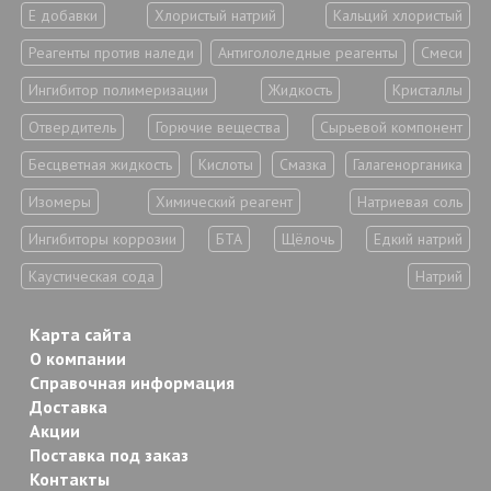
Е добавки
Хлористый натрий
Кальций хлористый
Реагенты против наледи
Антигололедные реагенты
Смеси
Ингибитор полимеризации
Жидкость
Кристаллы
Отвердитель
Горючие вещества
Сырьевой компонент
Бесцветная жидкость
Кислоты
Смазка
Галагенорганика
Изомеры
Химический реагент
Натриевая соль
Ингибиторы коррозии
БТА
Щёлочь
Едкий натрий
Каустическая сода
Натрий
Карта сайта
О компании
Справочная информация
Доставка
Акции
Поставка под заказ
Контакты