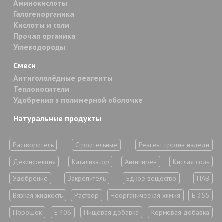
Аминокислоты
Галогенорганика
Кислоты и соли
Прочая органика
Углеводороды
Смеси
Антигололёдные реагенты
Теплоносители
Удобрения в полимерной оболочке
Натуральные продукты
Растворитель
Строительные
Реагент против наледи
Дезинфекция
Катализатор
Антипирен
Кислая соль
Удобрение
Закрепитель
Едкое вещество
ПАВ
Вязкая жидкость
Раствор
Неорганическая химия
Е 355
Порошок
Е 406
Пищевая добавка
Кормовая добавка