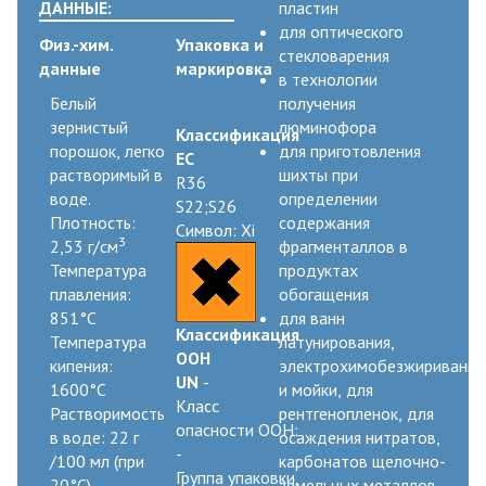
ДАННЫЕ:
пластин
для оптического
Физ.-хим.
Упаковка и
стекловарения
данные
маркировка
в технологии
Белый
получения
зернистый
люминофора
Классификация
порошок, легко
для приготовления
ЕС
растворимый в
шихты при
R36
воде.
определении
S22;S26
Плотность:
содержания
Символ:
Xi
3
2,53 г/см
фрагменталлов в
Температура
продуктах
плавления:
обогащения
851°C
для ванн
Классификация
Температура
латунирования,
ООН
кипения:
электрохимобезжиривания
UN
-
1600°C
и мойки, для
Класс
Растворимость
рентгенопленок, для
опасности ООН:
в воде: 22 г
осаждения нитратов,
-
/100 мл (при
карбонатов щелочно-
Группа упаковки
20°C)
земельных металлов,