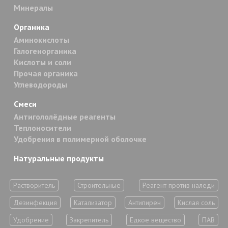
Минералы
Органика
Аминокислоты
Галогенорганика
Кислоты и соли
Прочая органика
Углеводороды
Смеси
Антигололёдные реагенты
Теплоносители
Удобрения в полимерной оболочке
Натуральные продукты
Растворитель
Строительные
Реагент против наледи
Дезинфекция
Катализатор
Антипирен
Кислая соль
Удобрение
Закрепитель
Едкое вещество
ПАВ