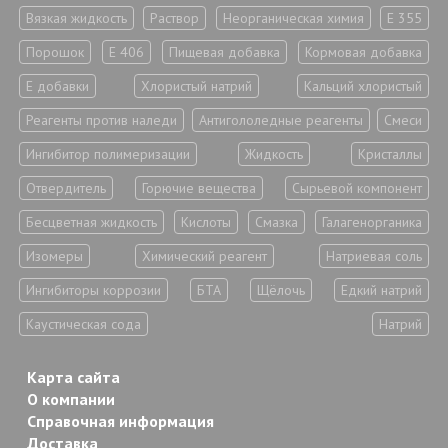
Вязкая жидкость
Раствор
Неорганическая химия
Е 355
Порошок
Е 406
Пищевая добавка
Кормовая добавка
Е добавки
Хлористый натрий
Кальций хлористый
Реагенты против наледи
Антигололедные реагенты
Смеси
Ингибитор полимеризации
Жидкость
Кристаллы
Отвердитель
Горючие вещества
Сырьевой компонент
Бесцветная жидкость
Кислоты
Смазка
Галагенорганика
Изомеры
Химический реагент
Натриевая соль
Ингибиторы коррозии
БТА
Щёлочь
Едкий натрий
Каустическая сода
Натрий
Карта сайта
О компании
Справочная информация
Доставка