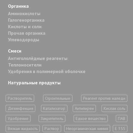
Органика
Аминокислоты
Галогенорганика
Кислоты и соли
Прочая органика
Углеводороды
Смеси
Антигололёдные реагенты
Теплоносители
Удобрения в полимерной оболочке
Натуральные продукты
Растворитель
Строительные
Реагент против наледи
Дезинфекция
Катализатор
Антипирен
Кислая соль
Удобрение
Закрепитель
Едкое вещество
ПАВ
Вязкая жидкость
Раствор
Неорганическая химия
Е 355