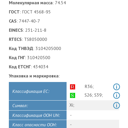
Молекулярная масса
: 74.54
ГОСТ
: ГОСТ 4568-95
CAS
: 7447-40-7
EINECS
: 231-211-8
RTECS
: TS8050000
Код ТНВЭД
: 3104205000
Код ГНГ
: 310420500
Код ЕТСНГ
: 434034
Упаковка и маркировка
:
R36;
Классификация ЕС:
S26;
S39;
Xi;
Символ:
-
Классификация ООН UN:
-
Класс опасности ООН: