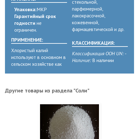
стекольной,
парфюмерной,
Упаковка:
МКР
лакокрасочной,
Гарантийный срок
кожевенной,
годности
не
фармацевтической и др.
ограничен.
ПРИМЕНЕНИЕ:
КЛАССИФИКАЦИЯ:
Хлористый калий
Классификация ООН UN:
-
используют в основном в
Наличие:
В наличии
сельском хозяйстве как
Другие товары из раздела "Соли"