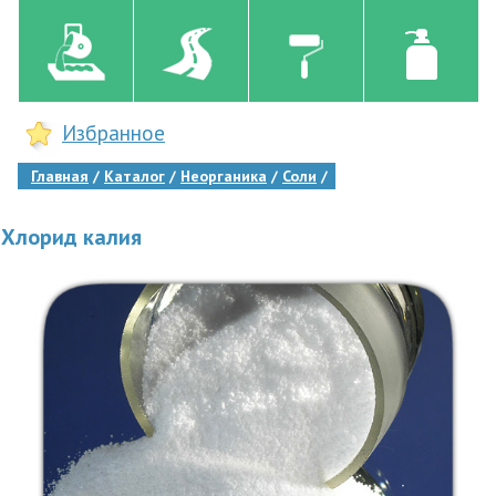
Избранное
Главная
Каталог
Неорганика
Соли
Хлорид калия