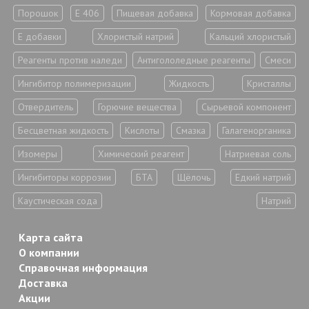
Порошок
Е 406
Пищевая добавка
Кормовая добавка
Е добавки
Хлористый натрий
Кальций хлористый
Реагенты против наледи
Антигололедные реагенты
Смеси
Ингибитор полимеризации
Жидкость
Кристаллы
Отвердитель
Горючие вещества
Сырьевой компонент
Бесцветная жидкость
Кислоты
Смазка
Галагенорганика
Изомеры
Химический реагент
Натриевая соль
Ингибиторы коррозии
БТА
Щёлочь
Едкий натрий
Каустическая сода
Натрий
Карта сайта
О компании
Справочная информация
Доставка
Акции