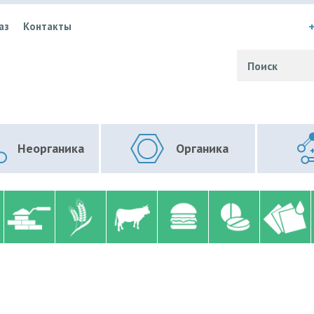
+
аз
Контакты
Неорганика
Органика