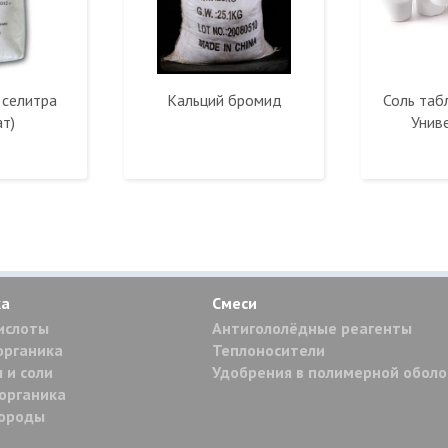
 селитра
Кальций бромид
Соль таб
ат)
Унив
ка
Смеси
ислоты
Антигололёдные реагенты
органика
Теплоносители
 и соли
Удобрения в полимерной обол
органика
дороды