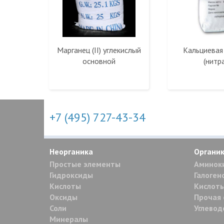
Марганец (II) углекислый
Кальциевая
основной
(нитр
+7 (495) 727-43-34
Неорганика
Органи
Простые элементы
Аминок
Гидроксиды
Галоген
Кислоты
Кислоты
Оксиды
Прочая 
Соли
Углево
Минералы