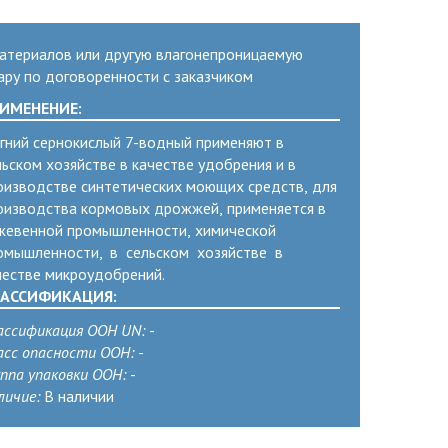
атериалов или другую влагонепроницаемую
ару по договоренности с заказчиком
ИМЕНЕНИЕ:
гний сернокислый 7-водный применяют в
льском хозяйстве в качестве удобрения и в
оизводстве синтетических моющих средств, для
оизводства кормовых дрожжей, применяется в
жевенной промышленности, химической
омышленности, в сельском хозяйстве в
честве микроудобрений.
АССИФИКАЦИЯ:
ассификация ООН UN:
-
асс опасности ООН:
-
уппа упаковки ООН:
-
личие:
В наличии