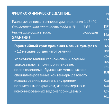
ФИЗИКО-ХИМИЧЕСКИЕ ДАННЫЕ:
м
т
-
Разлагается ниже температуры плавления 1124°C
ПР
Относительная плотность (вода = 1):
2.65
Растворимость в воде:
хорошая
Ма
ХРАНЕНИЕ:
се
пр
Гарантийный срок хранения магния сульфата
пр
- 12 месяцев со дня изготовления
ко
Упаковка:
Магний сернокислый 7-водный
пр
упаковывают в полипропиленовые,
ка
полиэтиленовые, бумажные мешки, мягкие
КЛ
специализированные контейнеры разового
использования, пакеты с внутренним
Кл
полимерным покрытием, из полимерных и
Кл
комбинированных водонепроницаемых
Гр
На