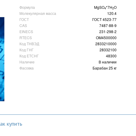
Формула
MgSO
*7H
O
4
2
Молекулярная масса
120.4
ГОСТ
ГОСТ 4523-77
CAS
7487-88-9
EINECS
231-298-2
RTECS
OM4500000
Код ТНВЭД
2833210000
Код ГНГ
28332100
Код ЕТСНГ
48300
Наличие
В наличии
Фасовка
Барабан 25 кг
ак купить