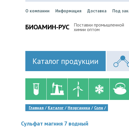
О компании
Информация
Доставка
Под зак
Поставки промышленной
БИОАМИН-РУС
химии оптом
Каталог продукции
Главная
Каталог
Неорганика
Соли
Сульфат магния 7 водный