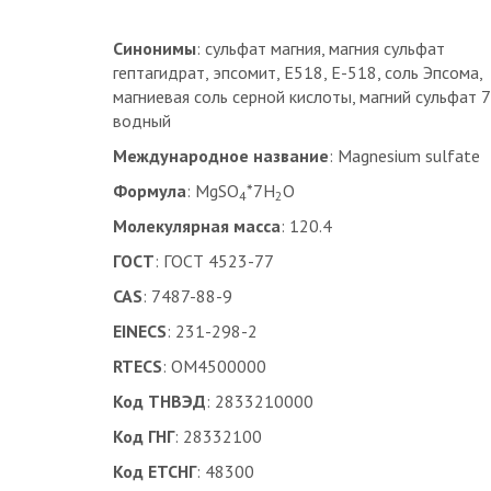
Синонимы
: сульфат магния, магния сульфат
гептагидрат, эпсомит, Е518, Е-518, соль Эпсома,
магниевая соль серной кислоты, магний сульфат 7
водный
Международное название
: Magnesium sulfate
Формула
: MgSO
*7H
O
4
2
Молекулярная масса
: 120.4
ГОСТ
: ГОСТ 4523-77
CAS
: 7487-88-9
EINECS
: 231-298-2
RTECS
: OM4500000
Код ТНВЭД
: 2833210000
Код ГНГ
: 28332100
Код ЕТСНГ
: 48300