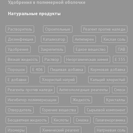
Удобрения в полимерной оболочке
Натуральные продукты
Растворитель
Строительные
Реагент против наледи
Дезинфекция
Катализатор
Антипирен
Кислая соль
Удобрение
Закрепитель
Едкое вещество
ПАВ
Вязкая жидкость
Раствор
Неорганическая химия
Е 355
Порошок
Е 406
Пищевая добавка
Кормовая добавка
Е добавки
Хлористый натрий
Кальций хлористый
Реагенты против наледи
Антигололедные реагенты
Смеси
Ингибитор полимеризации
Жидкость
Кристаллы
Отвердитель
Горючие вещества
Сырьевой компонент
Бесцветная жидкость
Кислоты
Смазка
Галагенорганика
Изомеры
Химический реагент
Натриевая соль