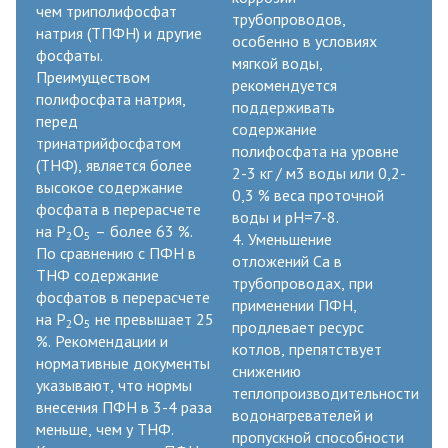
чем триполифосфат
трубопроводов,
натрия (ТПФН) и другие
особенно в условиях
фосфаты.
мягкой воды,
Преимуществом
рекомендуется
полифосфата натрия,
поддерживать
перед
содержание
тринатрийфосфатом
полифосфата на уровне
(ТНФ), является более
2-3 кг / м3 воды или 0,2-
высокое содержание
0,3 % веса проточной
фосфата в перерасчете
воды и рН=7-8.
на Р
О
– более 63 %.
2
5
4. Уменьшение
По сравнению с ПФН в
отложений Са в
ТНФ содержание
трубопроводах, при
фосфатов в перерасчете
применении ПФН,
на Р
О
не превышает 25
2
5
продлевает ресурс
%. Рекомендации и
котлов, препятствует
нормативные документы
снижению
указывают, что нормы
теплопроизводительности
внесения ПФН в 3-4 раза
водонагревателей и
меньше, чем у ТНФ.
пропускной способности