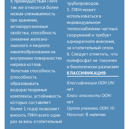
К преимуществам ПФН
трубопроводов.
так же относится более
5. ПФН может
низкая слеживаемость
использоваться в
при хранении,
индивидуальном
антикоррозионные
теплоснабжении частных
свойства, способность
сооружений и требует
снижения железно-
однократного внесения,
окисного и медного
за отопительный сезон.
накипеобразования на
6. Следует отметить, что
внутренних поверхностях
полифосфат не токсичен
нагрева котлов.
и биологически разлагаем
Хелатная способность
КЛАССИФИКАЦИЯ:
(способность
Классификация ООН UN:
образовывать
нет
водорастворимые
Класс опасности ООН:
комплексы, устойчивость
нет
которых составляет
Группа упаковки ООН:
III
более 1 года) позволяет
Наличие:
В наличии
вносить ПФН всего один
раз за весь отопительный