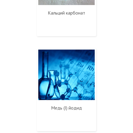
Кальций карбонат
Медь (I) йодид