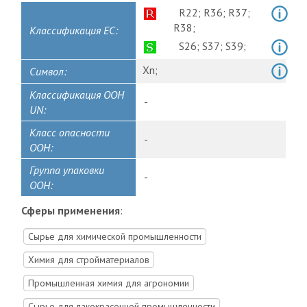
R22;
R36;
R37;
R38;
Классификация ЕС:
S26;
S37;
S39;
Xn;
Символ:
Классификация ООН
-
UN:
Класс опасности
-
ООН:
Группа упаковки
-
ООН:
Сферы применения
:
Сырье для химической промышленности
Химия для стройматериалов
Промышленная химия для агрономии
Cырье для лакокрасочной промышленности