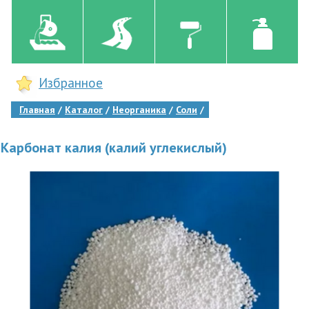
Избранное
Главная
Каталог
Неорганика
Соли
Карбонат калия (калий углекислый)