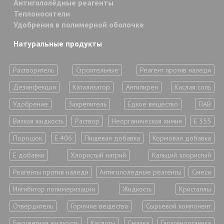
Антигололёдные реагенты
Теплоносители
Удобрения в полимерной оболочке
Натуральные продукты
Растворитель
Строительные
Реагент против наледи
Дезинфекция
Катализатор
Антипирен
Кислая соль
Удобрение
Закрепитель
Едкое вещество
ПАВ
Вязкая жидкость
Раствор
Неорганическая химия
Е 355
Порошок
Е 406
Пищевая добавка
Кормовая добавка
Е добавки
Хлористый натрий
Кальций хлористый
Реагенты против наледи
Антигололедные реагенты
Смеси
Ингибитор полимеризации
Жидкость
Кристаллы
Отвердитель
Горючие вещества
Сырьевой компонент
Бесцветная жидкость
Кислоты
Смазка
Галагенорганика