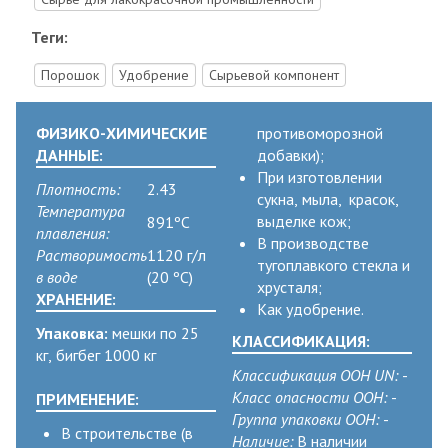
Теги:
Порошок
Удобрение
Сырьевой компонент
ФИЗИКО-ХИМИЧЕСКИЕ
противоморозной
ДАННЫЕ:
добавки);
При изготовлении
Плотность:
2.43
сукна, мыла, красок,
Температура
выделке кож;
891ºC
плавления:
В производстве
Растворимость
1120 г/л
тугоплавкого стекла и
в воде
(20 ºC)
хрусталя;
ХРАНЕНИЕ:
Как удобрение.
Упаковка:
мешки по 25
КЛАССИФИКАЦИЯ:
кг, бигбег 1000 кг
Классификация ООН UN:
-
Класс опасности ООН:
-
ПРИМЕНЕНИЕ:
Группа упаковки ООН:
-
В строительстве (в
Наличие:
В наличии