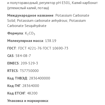
и полутораводный, регулятор pH E501, Калий карбонат
(углекислый калий, поташ)
Международное название
: Potassium Carbonate
Solid; Potassium carbonate anhydrous; Potassium
Carbonate Sesquihydrate
Формула
: K
CO
2
3
Молекулярная масса
: 138.19
ГОСТ
: ГОСТ 4221-76 ГОСТ 10690-73
CAS
: 584-08-7
EINECS
: 209-529-3
RTECS
: TS7750000
Код ТНВЭД
: 2836400000
Код ГНГ
: 28364000
Код ЕТСНГ
: 48200
Упаковка и маркировка
: