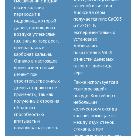
смешивании с водой
гашеной извести и
оксид кальция
диоксида серы
переходит в
получается гипс СaСO3
гидроксид, который
и СаSO4. В
далее, поглощая из
экспериментальных
воздуха углекислый
установках
газ, сильно твердеет,
добивались
превращаясь в
показателя в 98 %
карбонат кальция.
отчистки дымовых
Однако в настоящее
газов от диоксида
время известковый
серы.
цемент при
строительстве жилых
Также используется в
домов стараются не
«самогреющей»
применять, так как
посуде. Контейнер с
полученные строения
небольшим
обладают
количеством оксида
способностью
кальция помещается
впитывать и
между двух стенок
накапливать сырость.
стакана, а при
прокалывании капсулы