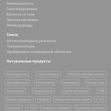
Аминокислоты
Галогенорганика
Кислоты и соли
Прочая органика
Углеводороды
Смеси
Антигололёдные реагенты
Теплоносители
Удобрения в полимерной оболочке
Натуральные продукты
Растворитель
Строительные
Реагент против наледи
Дезинфекция
Катализатор
Антипирен
Кислая соль
Удобрение
Закрепитель
Едкое вещество
ПАВ
Вязкая жидкость
Раствор
Неорганическая химия
Е 355
Порошок
Е 406
Пищевая добавка
Кормовая добавка