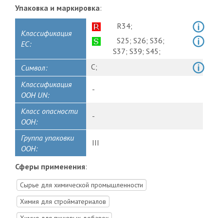
Упаковка и маркировка
:
R34;
Классификация
S25;
S26;
S36;
ЕС:
S37;
S39;
S45;
C;
Символ:
Классификация
-
ООН UN:
Класс опасности
-
ООН:
Группа упаковки
III
ООН:
Сферы применения
:
Сырье для химической промышленности
Химия для стройматериалов
Химия для пищевых добавок