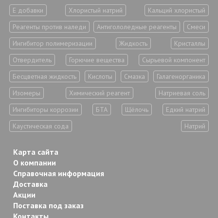
Е добавки
Хлористый натрий
Кальций хлористый
Реагенты против наледи
Антигололедные реагенты
Смеси
Ингибитор полимеризации
Жидкость
Кристаллы
Отвердитель
Горючие вещества
Сырьевой компонент
Бесцветная жидкость
Кислоты
Смазка
Галагенорганика
Изомеры
Химический реагент
Натриевая соль
Ингибиторы коррозии
БТА
Щёлочь
Едкий натрий
Каустическая сода
Натрий
Карта сайта
О компании
Справочная информация
Доставка
Акции
Поставка под заказ
Контакты