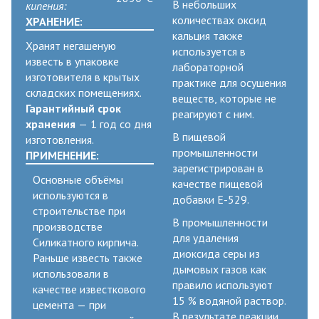
В небольших
кипения:
количествах оксид
ХРАНЕНИЕ:
кальция также
Хранят негашеную
используется в
известь в упаковке
лабораторной
изготовителя в крытых
практике для осушения
складских помещениях.
веществ, которые не
Гарантийный срок
реагируют с ним.
хранения
— 1 год со дня
В пищевой
изготовления.
промышленности
ПРИМЕНЕНИЕ:
зарегистрирован в
Основные объёмы
качестве пищевой
используются в
добавки E-529.
строительстве при
В промышленности
производстве
для удаления
Силикатного кирпича.
диоксида серы из
Раньше известь также
дымовых газов как
использовали в
правило используют
качестве известкового
15 % водяной раствор.
цемента — при
В результате реакции