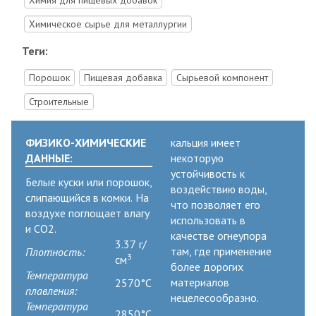
Химическое сырье для металлургии
Теги:
Порошок
Пищевая добавка
Сырьевой компонент
Строительные
ФИЗИКО-ХИМИЧЕСКИЕ
кальция имеет
ДАННЫЕ:
некоторую
устойчивость к
Белые куски или порошок,
воздействию воды,
слипающийся в комки. На
что позволяет его
воздухе поглощает влагу
использовать в
и CO2.
качестве огнеупора
3.37 г/
там, где применение
Плотность:
3
см
более дорогих
Температура
материалов
2570°C
плавления:
нецелесообразно.
Температура
2850°C