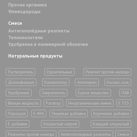
Прочая органика
Углеводороды
Смеси
Антигололёдные реагенты
Теплоносители
Удобрения в полимерной оболочке
Натуральные продукты
Растворитель
Строительные
Реагент против наледи
Дезинфекция
Катализатор
Антипирен
Кислая соль
Удобрение
Закрепитель
Едкое вещество
ПАВ
Вязкая жидкость
Раствор
Неорганическая химия
Е 355
Порошок
Е 406
Пищевая добавка
Кормовая добавка
Е добавки
Хлористый натрий
Кальций хлористый
Реагенты против наледи
Антигололедные реагенты
Смеси