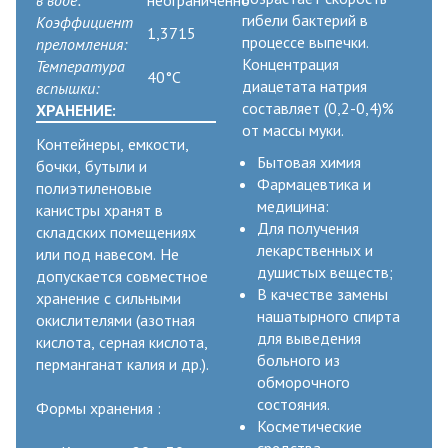
гибели бактерий в
Коэффициент
1,3715
процессе выпечки.
преломления:
Концентрация
Температура
40°C
диацетата натрия
вспышки:
составляет (0,2-0,4)%
ХРАНЕНИЕ:
от массы муки.
Контейнеры, емкости,
Бытовая химия
бочки, бутыли и
Фармацевтика и
полиэтиленовые
медицина:
канистры хранят в
Для получения
складских помещениях
лекарственных и
или под навесом. Не
душистых веществ;
допускается совместное
В качестве замены
хранение с сильными
нашатырного спирта
окислителями (азотная
для выведения
кислота, серная кислота,
больного из
перманганат калия и др.).
обморочного
состояния.
Формы хранения :
Косметические
средства