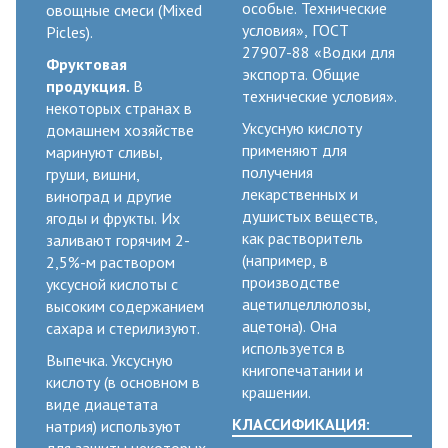
особые. Технические
овощные смеси (Mixed
условия», ГОСТ
Picles).
27907-88 «Водки для
Фруктовая
экспорта. Общие
продукция.
В
технические условия».
некоторых странах в
Уксусную кислоту
домашнем хозяйстве
применяют для
маринуют сливы,
получения
груши, вишни,
лекарственных и
виноград и другие
душистых веществ,
ягоды и фрукты. Их
как растворитель
заливают горячим 2-
(например, в
2,5%-м раствором
производстве
уксусной кислоты с
ацетилцеллюлозы,
высоким содержанием
ацетона). Она
сахара и стерилизуют.
используется в
Выпечка. Уксусную
книгопечатании и
кислоту (в основном в
крашении.
виде диацетата
КЛАССИФИКАЦИЯ:
натрия) используют
для зашиты некоторых