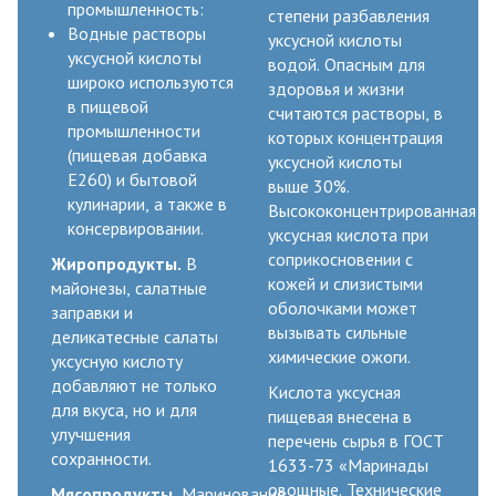
промышленность:
степени разбавления
Водные растворы
уксусной кислоты
уксусной кислоты
водой. Опасным для
широко используются
здоровья и жизни
в пищевой
считаются растворы, в
промышленности
которых концентрация
(пищевая добавка
уксусной кислоты
E260) и бытовой
выше 30%.
кулинарии, а также в
Высококонцентрированная
консервировании.
уксусная кислота при
соприкосновении с
Жиропродукты.
В
кожей и слизистыми
майонезы, салатные
оболочками может
заправки и
вызывать сильные
деликатесные салаты
химические ожоги.
уксусную кислоту
добавляют не только
Кислота уксусная
для вкуса, но и для
пищевая внесена в
улучшения
перечень сырья в ГОСТ
сохранности.
1633-73 «Маринады
овощные. Технические
Мясопродукты.
Маринование