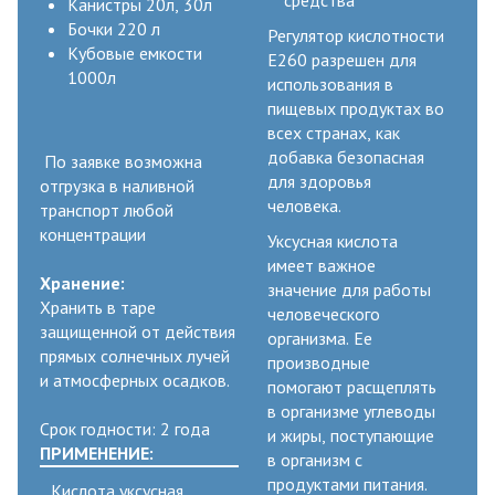
Канистры 20л, 30л
Бочки 220 л
Регулятор кислотности
Кубовые емкости
Е260 разрешен для
1000л
использования в
пищевых продуктах во
всех странах, как
добавка безопасная
По заявке возможна
для здоровья
отгрузка в наливной
человека.
транспорт любой
концентрации
Уксусная кислота
имеет важное
Хранение:
значение для работы
Хранить в таре
человеческого
защищенной от действия
организма. Ее
прямых солнечных лучей
производные
и атмосферных осадков.
помогают расщеплять
в организме углеводы
Срок годности: 2 года
и жиры, поступающие
ПРИМЕНЕНИЕ:
в организм с
продуктами питания.
Кислота уксусная