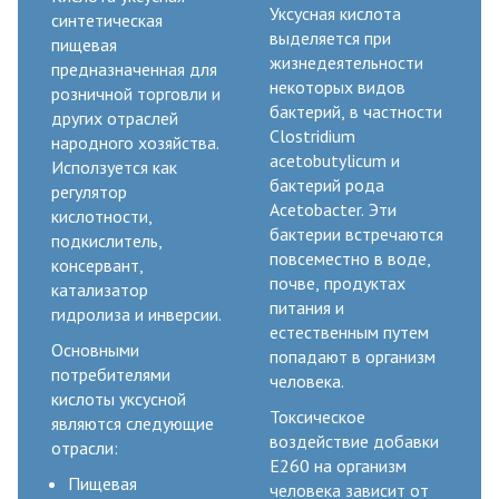
Уксусная кислота
синтетическая
выделяется при
пищевая
жизнедеятельности
предназначенная для
некоторых видов
розничной торговли и
бактерий, в частности
других отраслей
Clostridium
народного хозяйства.
acetobutylicum и
Исползуется как
бактерий рода
регулятор
Acetobacter. Эти
кислотности,
бактерии встречаются
подкислитель,
повсеместно в воде,
консервант,
почве, продуктах
катализатор
питания и
гидролиза и инверсии.
естественным путем
Основными
попадают в организм
потребителями
человека.
кислоты уксусной
Токсическое
являются следующие
воздействие добавки
отрасли:
Е260 на организм
Пищевая
человека зависит от