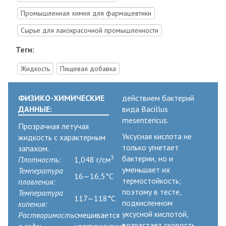
Промышленная химия для фармацевтики
Cырье для лакокрасочной промышленности
Теги:
Жидкость
Пищевая добавка
ФИЗИКО-ХИМИЧЕСКИЕ
действием бактерий
ДАННЫЕ:
вида Bacillus
mesentericus.
Прозрачная летучая
Уксусная кислота не
жидкость с характерным
только угнетает
запахом.
3
бактерии, но и
Плотность:
1,048 г/см
уменьшает их
Температура
16—16,5°C
термостойкость;
плавления:
поэтому в тесте,
Температура
117—118°C
подкисленном
кипения:
уксусной кислотой,
Растворимость
смешивается
возрастает скорость
в воде:
неограниченно