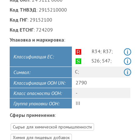
Код ТНВЭД
: 2915210000
Код ГНГ
: 29152100
Код ЕТСНГ
: 724209
Упаковка и маркировка
:
R34;
R37;
Классификация ЕС:
S26;
S47;
C;
Символ:
2790
Классификация ООН UN:
-
Класс опасности ООН:
III
Группа упаковки ООН:
Сферы применения
:
Сырье для химической промышленности
Химия для пищевых добавок