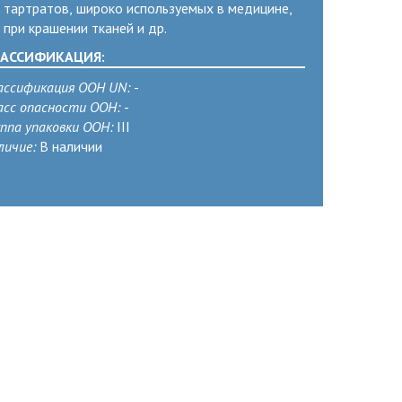
тартратов, широко используемых в медицине,
при крашении тканей и др.
АССИФИКАЦИЯ:
ассификация ООН UN:
-
асс опасности ООН:
-
уппа упаковки ООН:
III
личие:
В наличии