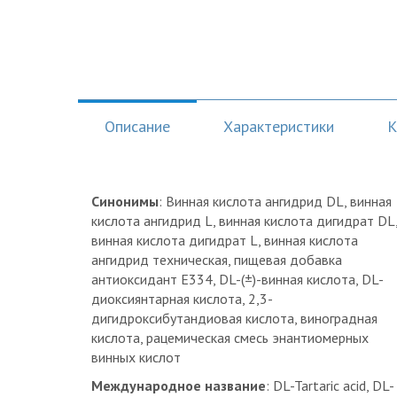
Описание
Характеристики
К
Синонимы
: Винная кислота ангидрид DL, винная
кислота ангидрид L, винная кислота дигидрат DL
винная кислота дигидрат L, винная кислота
ангидрид техническая, пищевая добавка
антиоксидант E334, DL-(±)-винная кислота, DL-
диоксиянтарная кислота, 2,3-
дигидроксибутандиовая кислота, виноградная
кислота, рацемическая смесь энантиомерных
винных кислот
Международное название
: DL-Tartaric acid, DL-