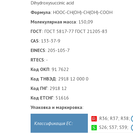
Dihydroxysuccinic acid
Формула
: HOOC-CH(OH)-CH(OH)-COOH
Молекулярная масса
: 150,09
ГОСТ
: ГОСТ 5817-77 ГОСТ 21205-83
CAS
: 133-37-9
EINECS
: 205-105-7
RTECS
: -
Код ОКП
: 91 7622
Код ТНВЭД
: 2918 12 000 0
Код ГНГ
: 2918 12
Код ЕТСНГ
: 51616
Упаковка и маркировка
:
R36;
R37;
R38;
Классификация ЕС:
S26;
S37;
S39;