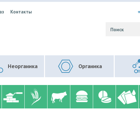
+
аз
Контакты
Неорганика
Органика