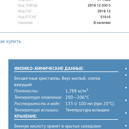
Код ТНВЭД
2918 12 000 0
Код ГНГ
2918 12
Код ЕТСНГ
51616
Наличие
В наличии
ак купить
ФИЗИКО-ХИМИЧЕСКИЕ ДАННЫЕ:
,
Бесцветные кристаллы. Вкус кислый, слегка
вяжущий.
3
Плотность:
1,788 кг/м
Температура плавления:
200—206°C
Растворимость в воде:
133 г/ 100 мл (при 20°C)
Температура вспышки:
Температура вспышки:
ХРАНЕНИЕ:
Винную кислоту хранят в крытых складских