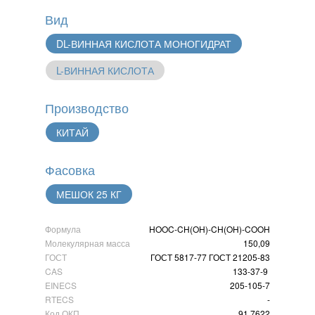
Вид
DL-ВИННАЯ КИСЛОТА МОНОГИДРАТ
L-ВИННАЯ КИСЛОТА
Производство
КИТАЙ
Фасовка
МЕШОК 25 КГ
Формула
HOOC-CH(OH)-CH(OH)-COOH
Молекулярная масса
150,09
ГОСТ
ГОСТ 5817-77 ГОСТ 21205-83
CAS
133-37-9
EINECS
205-105-7
RTECS
-
Код ОКП
91 7622