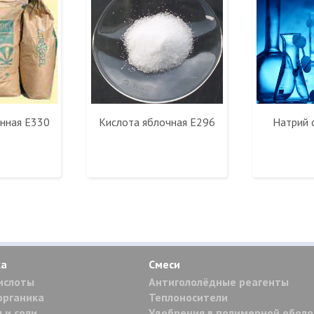
нная Е330
Кислота яблочная E296
Натрий 
ка
Смеси
ислоты
Антигололёдные реагенты
органика
Теплоносители
 и соли
Удобрения в полимерной обол