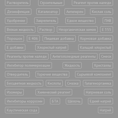
Растворитель
Строительные
Реагент против наледи
Дезинфекция
Катализатор
Антипирен
Кислая соль
Удобрение
Закрепитель
Едкое вещество
ПАВ
Вязкая жидкость
Раствор
Неорганическая химия
Е 355
Порошок
Е 406
Пищевая добавка
Кормовая добавка
Е добавки
Хлористый натрий
Кальций хлористый
Реагенты против наледи
Антигололедные реагенты
Смеси
Ингибитор полимеризации
Жидкость
Кристаллы
Отвердитель
Горючие вещества
Сырьевой компонент
Бесцветная жидкость
Кислоты
Смазка
Галагенорганика
Изомеры
Химический реагент
Натриевая соль
Ингибиторы коррозии
БТА
Щёлочь
Едкий натрий
Каустическая сода
Натрий